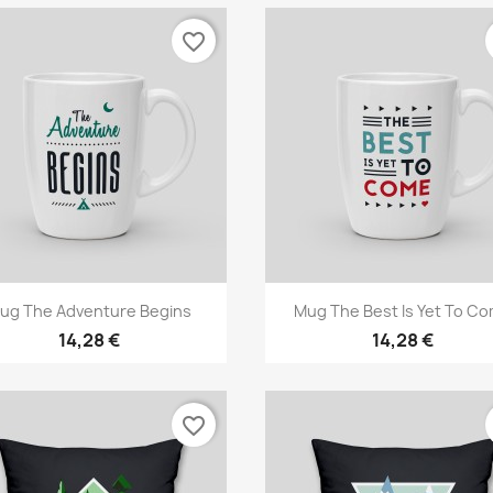
favorite_border
Aperçu rapide
Aperçu rapide


ug The Adventure Begins
Mug The Best Is Yet To C
14,28 €
14,28 €
favorite_border