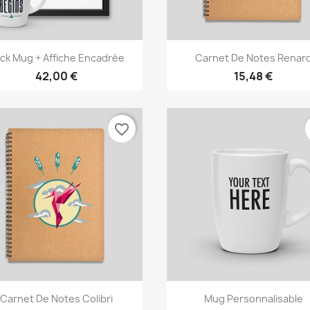
Aperçu rapide
Aperçu rapide


ck Mug + Affiche Encadrée
Carnet De Notes Renar
42,00 €
15,48 €
favorite_border
Aperçu rapide
Aperçu rapide


Carnet De Notes Colibri
Mug Personnalisable