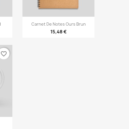
Aperçu rapide

d
Carnet De Notes Ours Brun
15,48 €
favorite_border