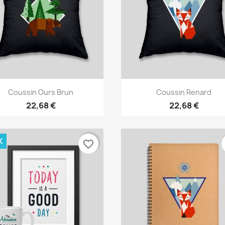
Aperçu rapide
Aperçu rapide


Coussin Ours Brun
Coussin Renard
22,68 €
22,68 €
K
favorite_border