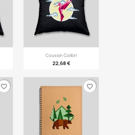
Aperçu rapide

Coussin Colibri
22,68 €
favorite_border
favorite_border