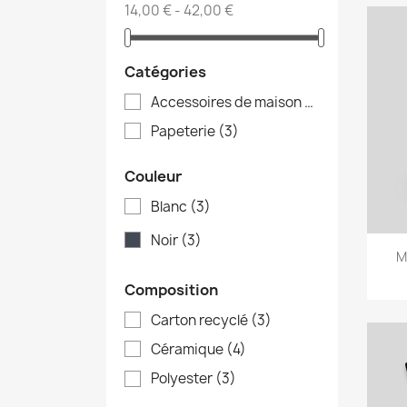
14,00 € - 42,00 €
Catégories
Accessoires de maison
(8)
Papeterie
(3)
Couleur
Blanc
(3)
Noir
(3)
M
Composition
Carton recyclé
(3)
Céramique
(4)
Polyester
(3)