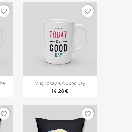
favorite_border
favorite_border
Aperçu rapide

ome
Mug Today Is A Good Day
14,28 €
favorite_border
favorite_border